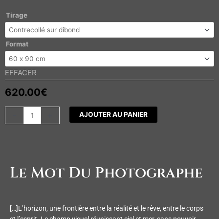
quantité
Tirage
de
L'odyssée
Format
EFFACER
620.00
€
-
+
AJOUTER AU PANIER
Le Mot Du Photographe
[…]L’horizon, une frontière entre la réalité et le rêve, entre le corps