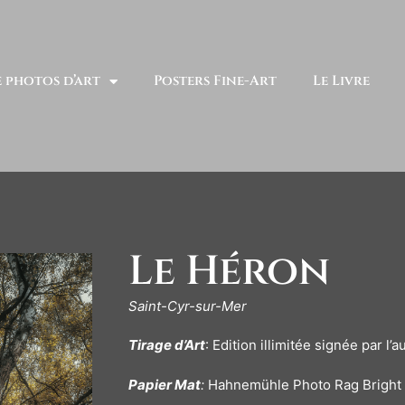
e photos d’art
Posters Fine-Art
Le Livre
Le Héron
Saint-Cyr-sur-Mer
Tirage d’Art
: Edition illimitée signée par l’a
Papier Mat
:
Hahnemühle Photo Rag Bright 